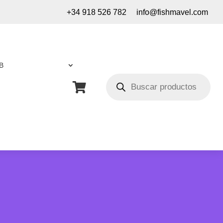
+34 918 526 782
info@fishmavel.com
B
Búsqueda
de

productos