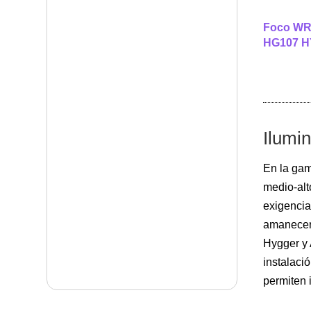
Foco WRG
HG107 
Ilumi
En la ga
medio-alt
exigencia
amanecer 
Hygger y 
instalaci
permiten 