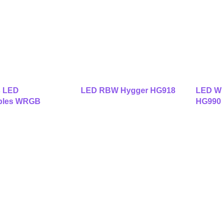
s LED
LED RBW Hygger HG918
LED 
bles WRGB
HG990