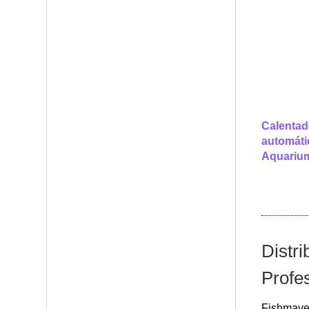
Calentad
automáti
Aquariu
Distr
Profe
Fishmavel