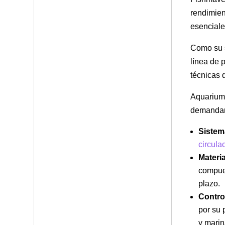
rendimien
esenciales
Como su 
línea de 
técnicas 
Aquarium 
demandan 
Sistema
circula
Materia
compue
plazo.
Contro
por su 
y marin