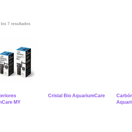
los 7 resultados
teriores
Cristal Bio AquariumCare
Carbón
mCare MY
Aquar