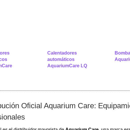
ores
Calentadores
Bomba
cos
automáticos
Aquar
mCare
AquariumCare LQ
ibución Oficial Aquarium Care: Equipam
sionales
 es el distribuidor mayorista de
Aquarium Care
, una marca esp