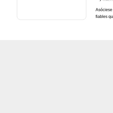
Asóciese 
fiables q