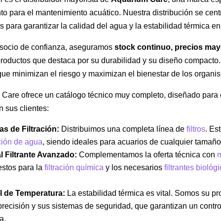
to para el mantenimiento acuático. Nuestra distribución se cent
 para garantizar la calidad del agua y la estabilidad térmica en
socio de confianza, aseguramos
stock continuo, precios may
productos que destaca por su durabilidad y su diseño compacto
que minimizan el riesgo y maximizan el bienestar de los organi
Care ofrece un catálogo técnico muy completo, diseñado para cu
sus clientes:
s de Filtración:
Distribuimos una completa línea de
filtros
. Es
ción de agua
, siendo ideales para acuarios de cualquier tamañ
l Filtrante Avanzado:
Complementamos la oferta técnica con
m
stos para la
filtración química
y los necesarios
filtrantes biológ
l de Temperatura:
La estabilidad térmica es vital. Somos su p
precisión y sus sistemas de seguridad, que garantizan un contr
a.