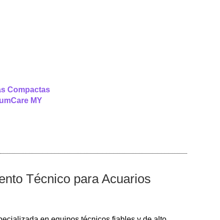
s Compactas
iumCare MY
iento Técnico para Acuarios
ecializada en equipos técnicos fiables y de alto