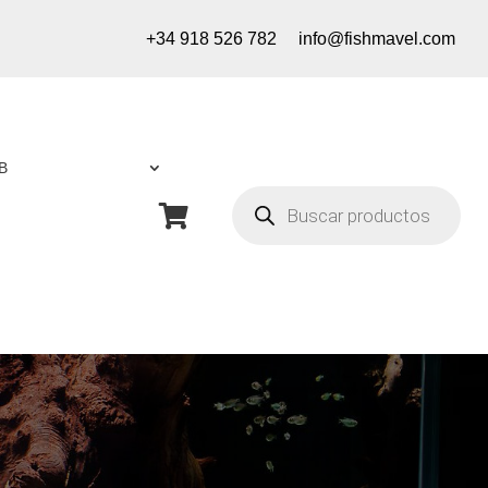
+34 918 526 782
info@fishmavel.com
B
Búsqueda
de

productos