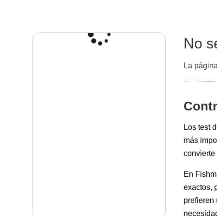
No s
La página
Contr
Los test 
más impor
convierte
En Fishma
exactos, 
prefieren
necesidad