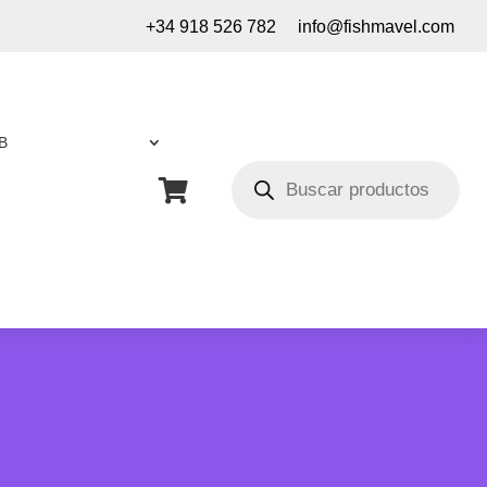
+34 918 526 782
info@fishmavel.com
B
Búsqueda
de

productos