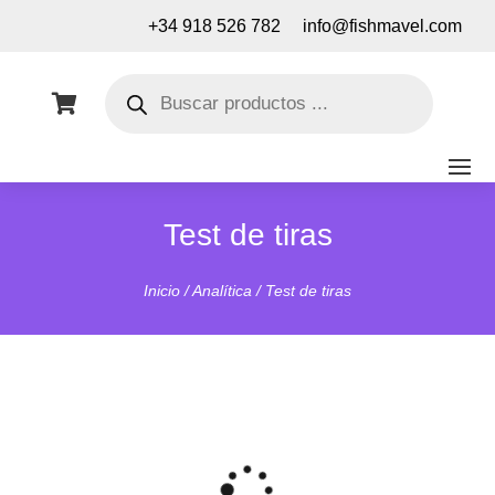
+34 918 526 782
info@fishmavel.com
Búsqueda
de

productos
Test de tiras
Inicio
/
Analítica
/ Test de tiras