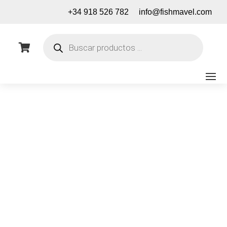
+34 918 526 782
info@fishmavel.com
Búsqueda
de

productos