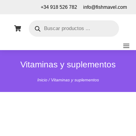
+34 918 526 782
info@fishmavel.com
Búsqueda
de

productos
Vitaminas y suplementos
Inicio
/ Vitaminas y suplementos