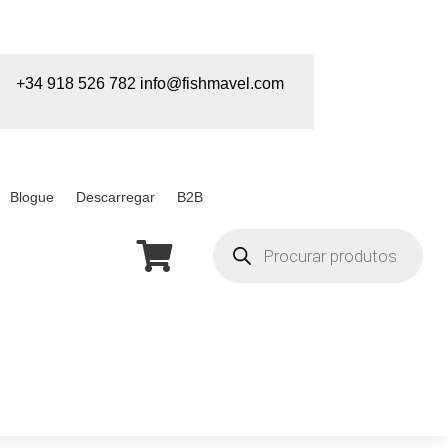
+34 918 526 782
info@fishmavel.com
Blogue
Descarregar
B2B
Pesquisa

de
produtos