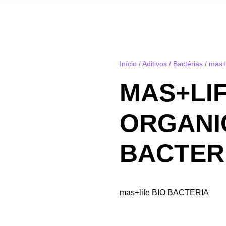
Início
/
Aditivos
/
Bactérias
/ mas+
MAS+LI
ORGANI
BACTERI
mas+life BIO BACTERIA