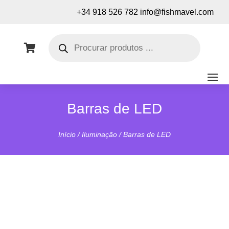
+34 918 526 782
info@fishmavel.com
Pesquisa
de

produtos
Barras de LED
Início
/
Iluminação
/ Barras de LED