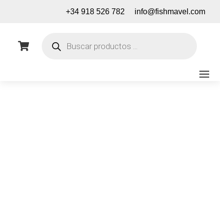
+34 918 526 782
info@fishmavel.com
Búsqueda
de

productos