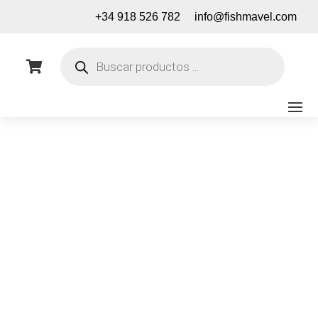
+34 918 526 782
info@fishmavel.com
Búsqueda
de

productos