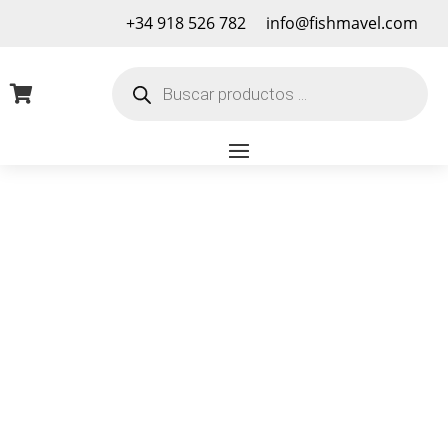
+34 918 526 782
info@fishmavel.com
Búsqueda
de

productos