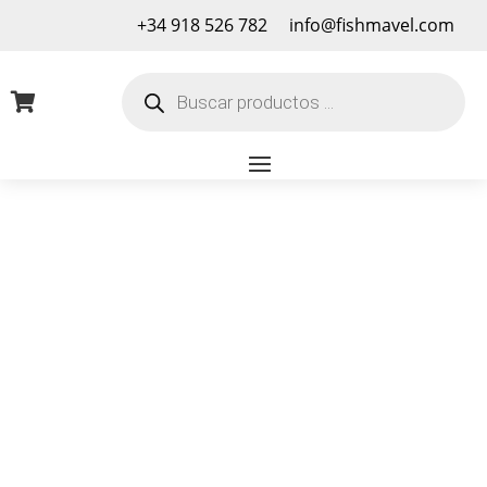
+34 918 526 782
info@fishmavel.com
Búsqueda
de

productos