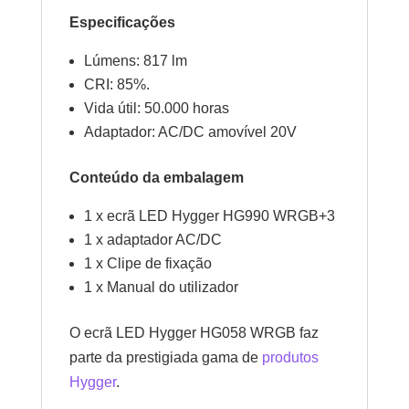
Especificações
Lúmens: 817 lm
CRI: 85%.
Vida útil: 50.000 horas
Adaptador: AC/DC amovível 20V
Conteúdo da embalagem
1 x ecrã LED Hygger HG990 WRGB+3
1 x adaptador AC/DC
1 x Clipe de fixação
1 x Manual do utilizador
O ecrã LED Hygger HG058 WRGB faz
parte da prestigiada gama de
produtos
Hygger
.