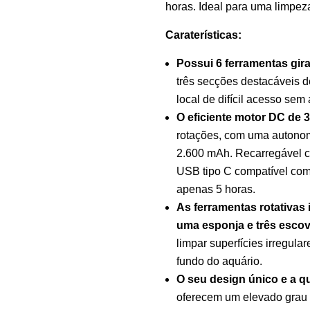
horas. Ideal para uma limpe
Caraterísticas:
Possui
6 ferramentas gira
três secções destacáveis d
local de difícil acesso se
O eficiente motor DC de 
rotações, com uma autonom
2.600 mAh. Recarregável c
USB tipo C compatível com
apenas 5 horas.
As ferramentas rotativas
uma esponja e três esco
limpar superfícies irregula
fundo do aquário.
O seu design único e a q
oferecem um elevado grau d