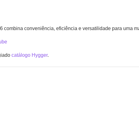
 combina conveniência, eficiência e versatilidade para uma m
ube
giado
catálogo Hygger
.