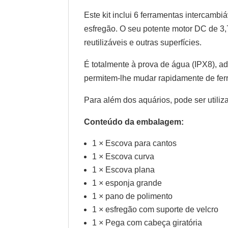
Este kit inclui 6 ferramentas intercamb
esfregão. O seu potente motor DC de 3,
reutilizáveis e outras superfícies.
É totalmente à prova de água (IPX8), a
permitem-lhe mudar rapidamente de ferr
Para além dos aquários, pode ser utiliz
Conteúdo da embalagem:
1 × Escova para cantos
1 × Escova curva
1 × Escova plana
1 × esponja grande
1 × pano de polimento
1 × esfregão com suporte de velcro
1 × Pega com cabeça giratória