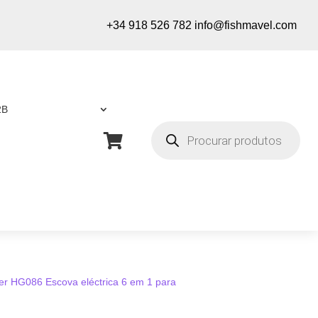
+34 918 526 782
info@fishmavel.com
2B
Pesquisa
de

produtos
er HG086 Escova eléctrica 6 em 1 para