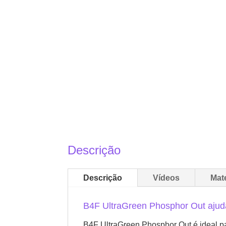
Descrição
Descrição
Vídeos
Mat
B4F UltraGreen Phosphor Out ajuda
B4F UltraGreen Phosphor Out é ideal p