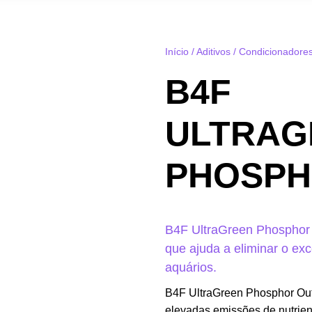
Início
/
Aditivos
/
Condicionadore
B4F
ULTRAG
PHOSPH
B4F UltraGreen Phosphor 
que ajuda a eliminar o ex
aquários.
B4F UltraGreen Phosphor Out
elevadas emissões de nutrien