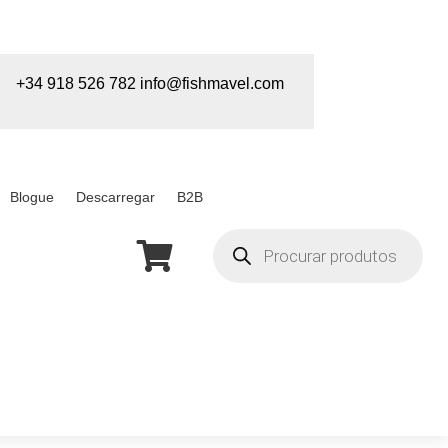
+34 918 526 782
info@fishmavel.com
Blogue
Descarregar
B2B
Pesquisa

de
produtos