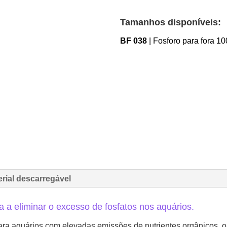
Tamanhos disponíveis:
BF 038
| Fosforo para fora 1
erial descarregável
 a eliminar o excesso de fosfatos nos aquários.
ara aquários com elevadas emissões de nutrientes orgânicos, 