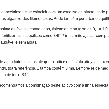
especialmente se coincidir com um excesso de nitrato, pode p
 as algas verdes filamentosas. Pode também perturbar o equilíb
fosfato estáveis e controlados, tipicamente na faixa de 0,1 a 1,
 fertilizantes específicos como B4F P in permite ajustar com pr
saudável e sem algas.
de água todos os dias até que o índice de fosfato atinja a conc
g/l. (para referência, 1 tampa contém 5 ml). Lembre-se de medi
inha de teste B4F.
 recomendamos a combinação deste aditivo com a linha especia