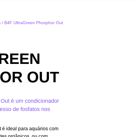
s
/ B4F UltraGreen Phosphor Out
REEN
OR OUT
Out é um condicionador
cesso de fosfatos nos
 é ideal para aquários com
tes orgânicos, ou com